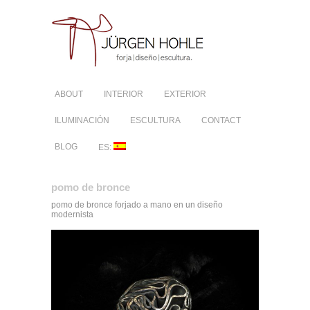
ABOUT
INTERIOR
EXTERIOR
ILUMINACIÓN
ESCULTURA
CONTACT
BLOG
ES:
pomo de bronce
pomo de bronce forjado a mano en un diseño
modernista