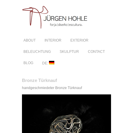
ABOUT
INTERIOR
EXTERIOR
BELEUCHTUNG
SKULPTUR
CONTACT
BLOG
DE:
Bronze Türknauf
handgeschmiedeter Bronze Türknauf