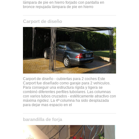
lámpara de pie en hierro forjado con pantalla en
bronce repujada lámpara de pie en hierro
Carport de diseño
Carport de diseño - cubiertas para 2 coches Este
Carport fue diseñado como garaje para 2 vehiculos.
Para conseguir una estructura rígida y ligera se
combinó diferentes perfiles tubolares. Las columnas
con varios tubos cruzados - estéticamente atractivo con
máxima rigidez. La 4ª columna ha sido desplazada
para dejar mas espacio en el
barandilla de forja