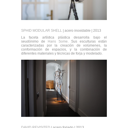
SPHID MODULAR SHELL
| acero inoxidable | 2013
La faceta artística plástica desarrolla bajo el
seudónimo de
Hans Some
. Sus esculturas están
caracterizadas por la creación de volúmenes, la
conformación de espacios, y la combinación de
diferentes materiales y técnicas de forja y modelado.
DAVID REVISITED
| acero forjado | 2013