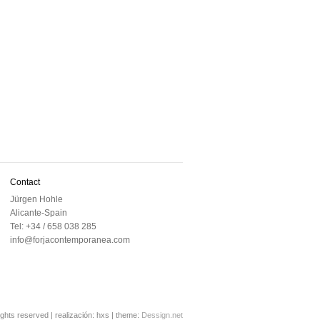
Contact
Jürgen Hohle
Alicante-Spain
Tel: +34 / 658 038 285
info@forjacontemporanea.com
rights reserved | realización: hxs | theme:
Dessign.net