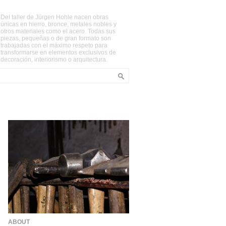
Del taller de Jürgen Hohle nacen obras
únicas en hierro, bronce, metales nobles y
otros materiales como el acero. Todas sus
piezas, pequeñas o de gran formato son
trabajadas con el máximo respeto para
transformarse en elementos exclusivos de
decoración, interiorismo o arquitectura.
ABOUT