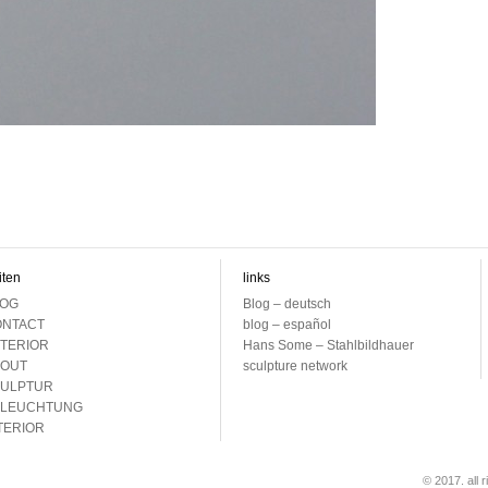
iten
links
OG
Blog – deutsch
NTACT
blog – español
TERIOR
Hans Some – Stahlbildhauer
OUT
sculpture network
ULPTUR
ELEUCHTUNG
TERIOR
© 2017. all 